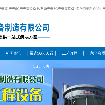
天天爽 天天5G天天爽设备 砂石场天天5G天天爽设备 深锥浓缩料仓的生
新闻资讯
带式5G天天看
工艺流程
荣誉资
5G天天爽