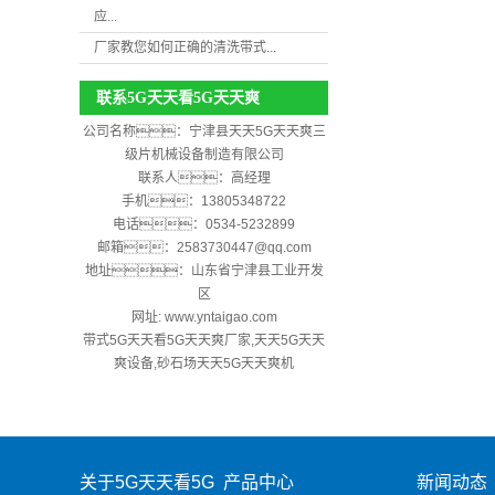
应...
厂家教您如何正确的清洗带式...
联系5G天天看5G天天爽
公司名称：宁津县天天5G天天爽三
级片机械设备制造有限公司
联系人：高经理
手机：13805348722
电话：0534-5232899
邮箱：2583730447@qq.com
地址：山东省宁津县工业开发
区
网址:
www.yntaigao.com
带式5G天天看5G天天爽厂家,天天5G天天
爽设备,砂石场天天5G天天爽机
关于5G天天看5G
产品中心
新闻动态